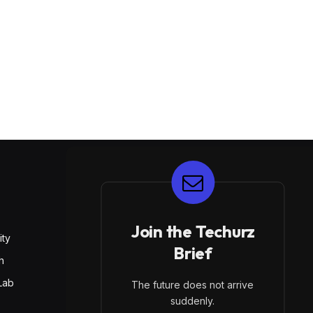
E
Join the Techurz
ity
Brief
h
Lab
The future does not arrive
suddenly.