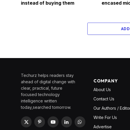
instead of buying them
encased mic
ADD
Techurz helps readers stay
COMPANY
ahead of digital change with
clear, practical, future
About Us
focused technology
Contact Us
intelligence written
today,searched tomorrow.
Our Authors / Edito
Write For Us
X
Pinterest
YouTube
LinkedIn
WhatsApp
Advertise