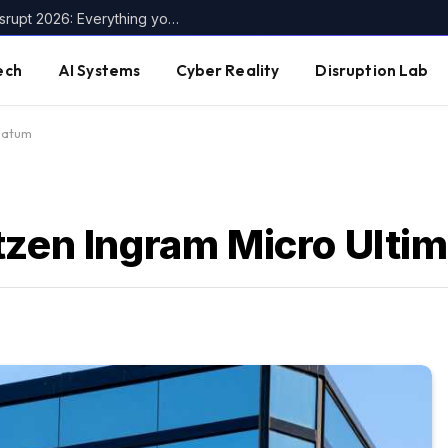
The founder’s guide to TechCrunch Disrupt 2026: Everything you need to know
ech
AI Systems
Cyber Reality
Disruption Lab
imatum
tzen Ingram Micro Ulti