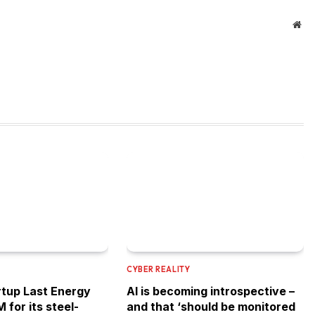
Web
CYBER REALITY
rtup Last Energy
AI is becoming introspective –
 for its steel-
and that ‘should be monitored