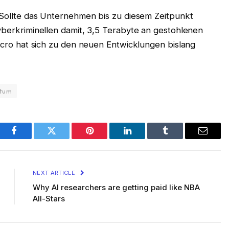
 Sollte das Unternehmen bis zu diesem Zeitpunkt
berkriminellen damit, 3,5 Terabyte an gestohlenen
icro hat sich zu den neuen Entwicklungen bislang
atum
Facebook
Twitter
Pinterest
LinkedIn
Tumblr
Email
NEXT ARTICLE
Why AI researchers are getting paid like NBA
All-Stars