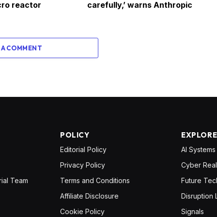
ro reactor
carefully,’ warns Anthropic
 A COMMENT
POLICY
EXPLOR
Editorial Policy
AI Systems
Privacy Policy
Cyber Real
rial Team
Terms and Conditions
Future Tec
Affiliate Disclosure
Disruption 
Cookie Policy
Signals