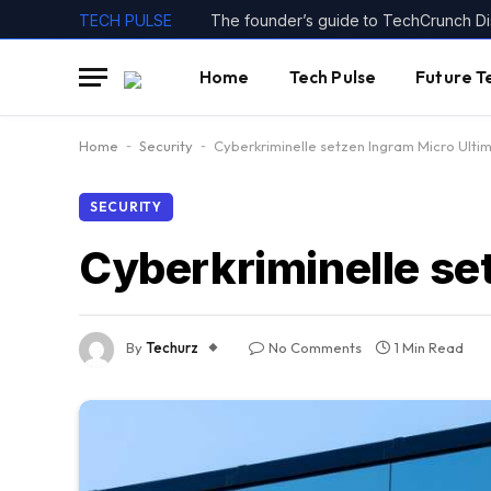
TECH PULSE
Home
Tech Pulse
Future T
Home
-
Security
-
Cyberkriminelle setzen Ingram Micro Ult
SECURITY
Cyberkriminelle se
By
Techurz
No Comments
1 Min Read